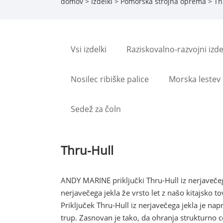
domov
>
Izdelki
>
Pomorska strojna oprema
> Th
Vsi izdelki
Raziskovalno-razvojni izde
Nosilec ribiške palice
Morska lestev
Sedež za čoln
Thru-Hull
ANDY MARINE priključki Thru-Hull iz nerjavečeg
nerjavečega jekla že vrsto let z našo kitajsko 
Priključek Thru-Hull iz nerjavečega jekla je na
trup. Zasnovan je tako, da ohranja strukturno 