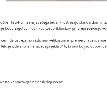
ljučke Thru-Hull iz nerjavečega jekla, ki ustrezajo standardom in
anje bodo zagotovili učinkovitost priključkov pri preprečevanju v
i cevi, da ustrezamo različnim velikostim in premerom cevi, naše v
o telo je izdelano iz nerjavečega jekla 316, ki ima boljšo odpornos
rosto kontaktirajte na naslednji način: