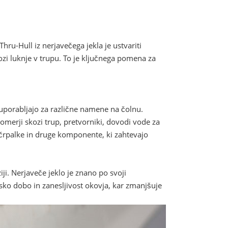
hru-Hull iz nerjavečega jekla je ustvariti
zi luknje v trupu. To je ključnega pomena za
 uporabljajo za različne namene na čolnu.
nomerji skozi trup, pretvorniki, dovodi vode za
črpalke in druge komponente, ki zahtevajo
iji. Nerjaveče jeklo je znano po svoji
jsko dobo in zanesljivost okovja, kar zmanjšuje