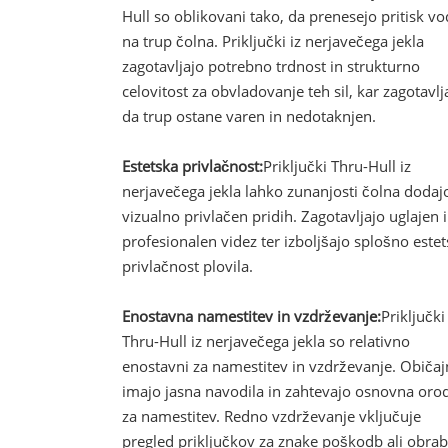
Hull so oblikovani tako, da prenesejo pritisk v
na trup čolna. Priključki iz nerjavečega jekla
zagotavljajo potrebno trdnost in strukturno
celovitost za obvladovanje teh sil, kar zagotavlj
da trup ostane varen in nedotaknjen.
Estetska privlačnost:
Priključki Thru-Hull iz
nerjavečega jekla lahko zunanjosti čolna dodaj
vizualno privlačen pridih. Zagotavljajo uglajen 
profesionalen videz ter izboljšajo splošno este
privlačnost plovila.
Enostavna namestitev in vzdrževanje:
Priključki
Thru-Hull iz nerjavečega jekla so relativno
enostavni za namestitev in vzdrževanje. Običa
imajo jasna navodila in zahtevajo osnovna oro
za namestitev. Redno vzdrževanje vključuje
pregled priključkov za znake poškodb ali obra