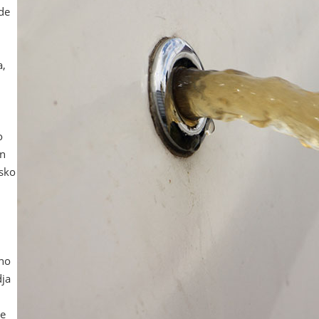
ode
a,
o
in
tsko
jno
dja
be