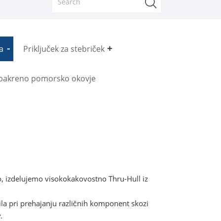
a
Priključek za stebriček
bakreno pomorsko okovje
o, izdelujemo visokokakovostno Thru-Hull iz
nila pri prehajanju različnih komponent skozi
.