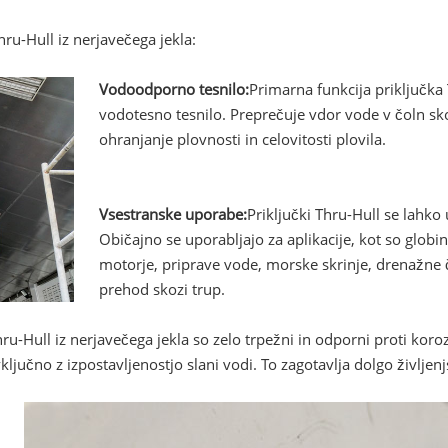
hru-Hull iz nerjavečega jekla:
Vodoodporno tesnilo:
Primarna funkcija priključka T
vodotesno tesnilo. Preprečuje vdor vode v čoln sko
ohranjanje plovnosti in celovitosti plovila.
Vsestranske uporabe:
Priključki Thru-Hull se lahko
Običajno se uporabljajo za aplikacije, kot so globi
motorje, priprave vode, morske skrinje, drenažne 
prehod skozi trup.
hru-Hull iz nerjavečega jekla so zelo trpežni in odporni proti koroz
ljučno z izpostavljenostjo slani vodi. To zagotavlja dolgo življen