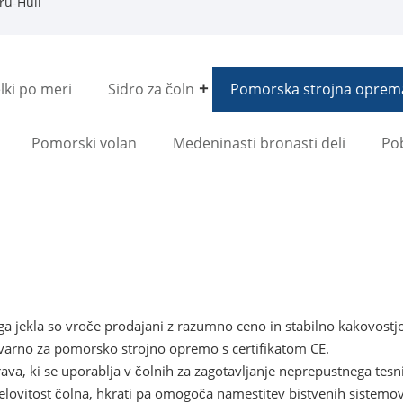
ru-Hull
lki po meri
Sidro za čoln
Pomorska strojna oprem
Pomorski volan
Medeninasti bronasti deli
Po
a jekla so vroče prodajani z razumno ceno in stabilno kakovostj
tovarno za pomorsko strojno opremo s certifikatom CE.
prava, ki se uporablja v čolnih za zagotavljanje neprepustnega tes
celovitost čolna, hkrati pa omogoča namestitev bistvenih sistemov