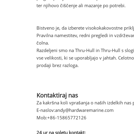
ter njihovo čiščenje ali mazanje po potrebi.
Bistveno je, da izberete visokokakovostne prik
Pravilna namestitev, redni pregledi in vzdržev
čolna.
Razdeljeni smo na Thru-Hull in Thru-Hull s slog
vse velikosti, ki se uporabljajo v jahtah. Celotn
prodaji brez razloga.
Kontaktiraj nas
Za kakršna koli vprašanja o naših izdelkih nas p
E-naslov:
andy@hardwaremarine.com
Mob:
+86-15865772126
24 ur na spletu kontakt: