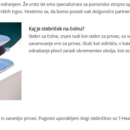
i sidranjem. Že vrsto let smo specializirani za pomorsko strojno
iških trgov. Veselimo se, da bomo postali vaš dolgoročni partner
Kaj je stebriček na čolnu?
Stebri za čolne, znani tudi kot stebri za privez, so 
zavarovanje vrvi za privez. Služi kot sidrišče, v kat
odnašanje plovil zaradi obremenitev okolja, kot so p
 in zanesljiv privez. Pogosto uporabljeni slogi stebričkov so T-Hea