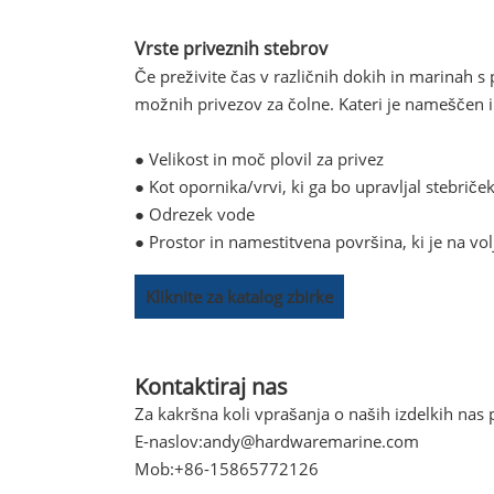
Vrste priveznih stebrov
Če preživite čas v različnih dokih in marinah s
možnih privezov za čolne. Kateri je nameščen i
● Velikost in moč plovil za privez
● Kot opornika/vrvi, ki ga bo upravljal stebrič
● Odrezek vode
● Prostor in namestitvena površina, ki je na vol
Kliknite za katalog zbirke
Kontaktiraj nas
Za kakršna koli vprašanja o naših izdelkih nas p
E-naslov:
andy@hardwaremarine.com
Mob:
+86-15865772126