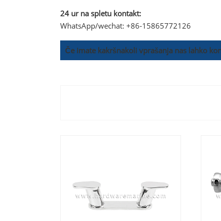
24 ur na spletu kontakt:
WhatsApp/wechat: +86-15865772126
Če imate kakršnakoli vprašanja nas lahko kon