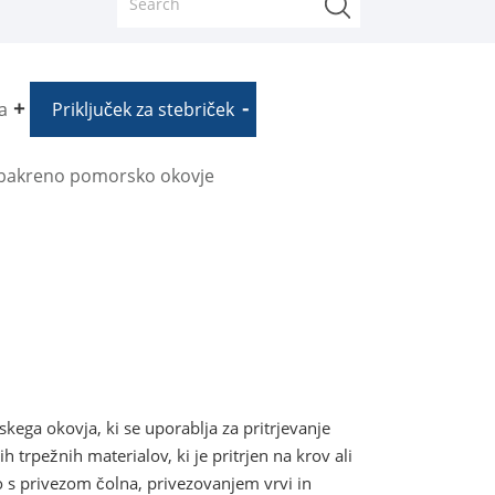
a
Priključek za stebriček
bakreno pomorsko okovje
skega okovja, ki se uporablja za pritrjevanje
ih trpežnih materialov, ki je pritrjen na krov ali
 s privezom čolna, privezovanjem vrvi in ​​