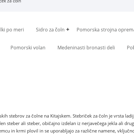
ček za čoln
lki po meri
Sidro za čoln
Pomorska strojna oprem
Pomorski volan
Medeninasti bronasti deli
Po
kih stebrov za čolne na Kitajskem. Stebriček za čoln je vrsta ladij
den steber ali steber, običajno izdelan iz nerjavečega jekla ali drug
emcu in krmi plovil in se uporabljajo za različne namene, vključno