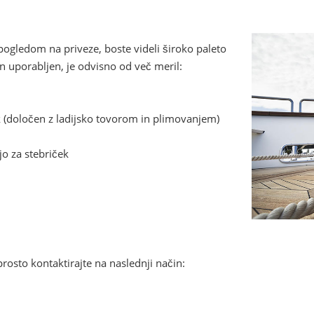
 pogledom na priveze, boste videli široko paleto
n uporabljen, je odvisno od več meril:
ek (določen z ladijsko tovorom in plimovanjem)
jo za stebriček
rosto kontaktirajte na naslednji način: