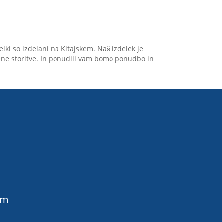
pomorsko strojno
opremo. Naš izdelek je
.
izdelan iz nerjavečega
jekla 316, ki ima dobro
lki so izdelani na Kitajskem. Naš izdelek je
odpornost proti koroziji.
ojene storitve. In ponudili vam bomo ponudbo in
Zagotavljamo lahko
č
visokokakovostne izdelke
in konkurenčne cene ter
se veselimo, da bomo
postali vaš dolgoročni
e
partner na Kitajskem.
Vabljeni, da nas
kontaktirate.
.
om