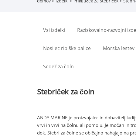
domov
>
Izdelki
>
Priključek za stebriček
> Stebri
Vsi izdelki
Raziskovalno-razvojni izde
Nosilec ribiške palice
Morska lestev
Sedež za čoln
Stebriček za čoln
ANDY MARINE je proizvajalec in dobavitelj ladijs
vrvi in ​​vrvi na čolnu ali pomolu. Je močan in tr
dok. Stebri za čolne se običajno nahajajo na pr