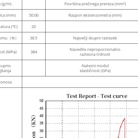
 (g/m)
Površina prečnega prereza (mm²)
vica (mm)
50.00
Razpon ekstenzometra (mm)
atura (℃)
20
 zlomu（%）
38.5
Največji skupni raztezek
Navedite neproporcionalno
ost (MPa)
384
raztezna trdnost
skupno
Natezni modul
jšanja
elastičnost (GPa)
donosa