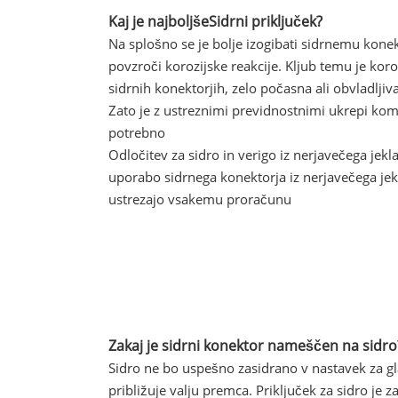
Kaj je najboljše
Sidrni priključek?
Na splošno se je bolje izogibati sidrnemu konek
povzroči korozijske reakcije. Kljub temu je koro
sidrnih konektorjih, zelo počasna ali obvladljiva
Zato je z ustreznimi previdnostnimi ukrepi komb
potrebno
Odločitev za sidro in verigo iz nerjavečega je
uporabo sidrnega konektorja iz nerjavečega jekl
ustrezajo vsakemu proračunu
Zakaj je sidrni konektor nameščen na sidro
Sidro ne bo uspešno zasidrano v nastavek za gla
približuje valju premca. Priključek za sidro je