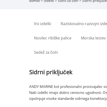
domov
>
Izdelki
>
Sidro za čoln
> Sidrni priključe
Vsi izdelki
Raziskovalno-razvojni izde
Nosilec ribiške palice
Morska lestev
Sedež za čoln
Sidrni priključek
ANDY MARINE kot profesionalni proizvajalec sid
Naši izdelki imajo dobro cenovno ugodnost. Osr
izpolnjuje visoke standarde sidrnega konektorja