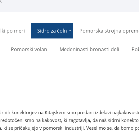
k
lki po meri
Sidro za čoln
Pomorska strojna oprem
Pomorski volan
Medeninasti bronasti deli
Po
rnih konektorjev na Kitajskem smo predani izdelavi najkakovostne
edotočeni smo na kakovost, ki zagotavlja, da naš sidrni konektor 
, ki se pričakujejo v pomorski industriji. Veselimo se, da bomo p