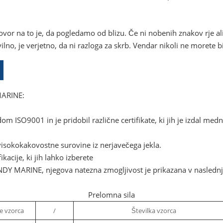
vor na to je, da pogledamo od blizu. Če ni nobenih znakov rje ali 
avilno, je verjetno, da ni razloga za skrb. Vendar nikoli ne morete b
MARINE:
om ISO9001 in je pridobil različne certifikate, ki jih je izdal medn
sokokakovostne surovine iz nerjavečega jekla.
kacije, ki jih lahko izberete
DY MARINE, njegova natezna zmogljivost je prikazana v naslednji
Prelomna sila
je vzorca
/
Številka vzorca