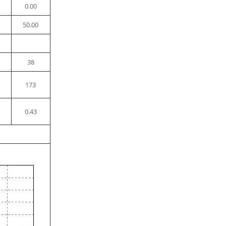
0.00
50.00
38
173
0.43