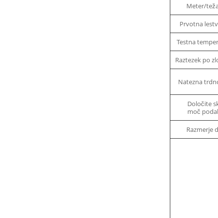
Meter/teža
Prvotna lest
Testna temper
Raztezek po
Natezna trdn
Določite 
moč podal
Razmerje 