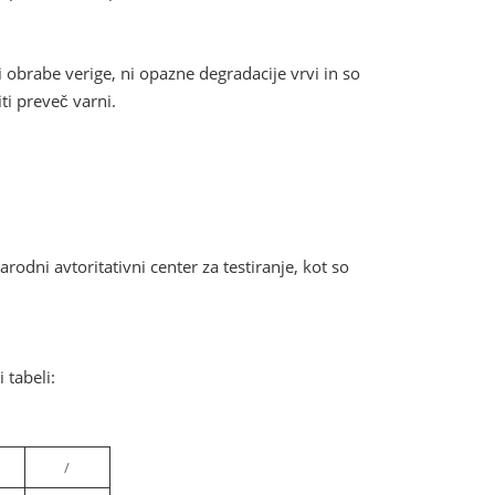
obrabe verige, ni opazne degradacije vrvi in ​​so
iti preveč varni.
arodni avtoritativni center za testiranje, kot so
 tabeli:
/