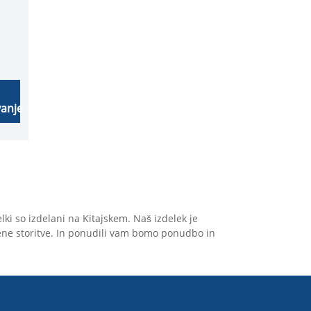
anje
o
lki so izdelani na Kitajskem. Naš izdelek je
v
ojene storitve. In ponudili vam bomo ponudbo in
m