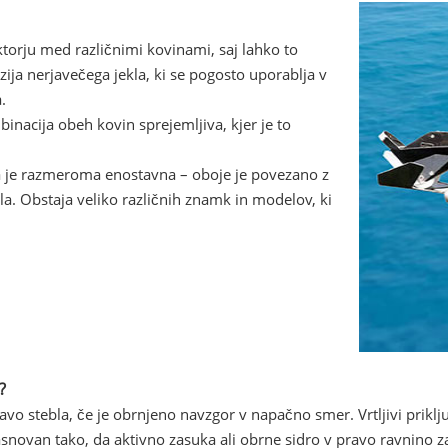
torju med različnimi kovinami, saj lahko to
zija nerjavečega jekla, ki se pogosto uporablja v
.
inacija obeh kovin sprejemljiva, kjer je to
kla je razmeroma enostavna – oboje je povezano z
a. Obstaja veliko različnih znamk in modelov, ki
?
vo stebla, če je obrnjeno navzgor v napačno smer. Vrtljivi priklj
 zasnovan tako, da aktivno zasuka ali obrne sidro v pravo ravnino 