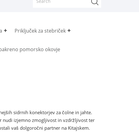
a
Priključek za stebriček
bakreno pomorsko okovje
jših sidrnih konektorjev za čolne in jahte.
nudi izjemno zmogljivost in vzdržljivost ter
ostali vaš dolgoročni partner na Kitajskem.