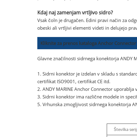
Kdaj naj zamenjam vrtljivo sidro?
Vsak čoln je drugačen. Edini pravi način za odgo
obeski ali vrtljivi elementi videti in delujejo pr
Kliknite za prenos kataloga Anchor Connector
Glavne značilnosti sidrnega konektorja ANDY 
1. Sidrni konektor je izdelan v skladu s standard
certifikat ISO9001, certifikat CE itd.
2. ANDY MARINE Anchor Connector uporablja vi
3. Sidrni konektor ima različne modele in specifi
5. Vrhunska zmogljivost sidrnega konektorja AN
Številka seri