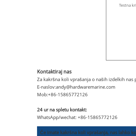
Testna kr
Kontaktiraj nas
Za kakršna koli vprašanja o naših izdelkih nas p
E-naslov:
andy@hardwaremarine.com
Mob:
+86-15865772126
24 ur na spletu kontakt:
WhatsApp/wechat: +86-15865772126
Če imate kakršna koli vprašanja, nas lahko ko