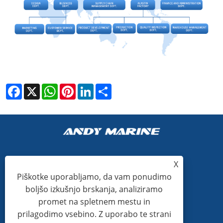
Facebook
X
WhatsApp
Pinterest
LinkedIn
Share
X
+86-15865772126
Piškotke uporabljamo, da vam ponudimo
boljšo izkušnjo brskanja, analiziramo
andy@hardwaremarine.com
promet na spletnem mestu in
prilagodimo vsebino. Z uporabo te strani