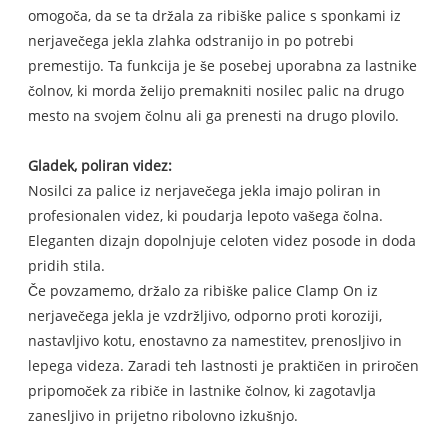
omogoča, da se ta držala za ribiške palice s sponkami iz
nerjavečega jekla zlahka odstranijo in po potrebi
premestijo. Ta funkcija je še posebej uporabna za lastnike
čolnov, ki morda želijo premakniti nosilec palic na drugo
mesto na svojem čolnu ali ga prenesti na drugo plovilo.
Gladek, poliran videz:
Nosilci za palice iz nerjavečega jekla imajo poliran in
profesionalen videz, ki poudarja lepoto vašega čolna.
Eleganten dizajn dopolnjuje celoten videz posode in doda
pridih stila.
Če povzamemo, držalo za ribiške palice Clamp On iz
nerjavečega jekla je vzdržljivo, odporno proti koroziji,
nastavljivo kotu, enostavno za namestitev, prenosljivo in
lepega videza. Zaradi teh lastnosti je praktičen in priročen
pripomoček za ribiče in lastnike čolnov, ki zagotavlja
zanesljivo in prijetno ribolovno izkušnjo.