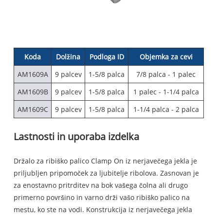
Koda
Dolžina
Podloga ID
Objemka za cevi
AM1609A
9 palcev
1-5/8 palca
7/8 palca - 1 palec
AM1609B
9 palcev
1-5/8 palca
1 palec - 1-1/4 palca
AM1609C
9 palcev
1-5/8 palca
1-1/4 palca - 2 palca
Lastnosti in uporaba izdelka
Držalo za ribiško palico Clamp On iz nerjavečega jekla je
priljubljen pripomoček za ljubitelje ribolova. Zasnovan je
za enostavno pritrditev na bok vašega čolna ali drugo
primerno površino in varno drži vašo ribiško palico na
mestu, ko ste na vodi. Konstrukcija iz nerjavečega jekla