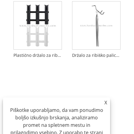
Plastično držalo za ribiško palico, stojalo za shranjevanje pomorskih cevi
Držalo za ribiško palico z enim obročem iz nerjavečega jekla Marine Boat 316
X
Piškotke uporabljamo, da vam ponudimo
boljšo izkušnjo brskanja, analiziramo
promet na spletnem mestu in
prilagodimo vsebino. Z uporabo te strani