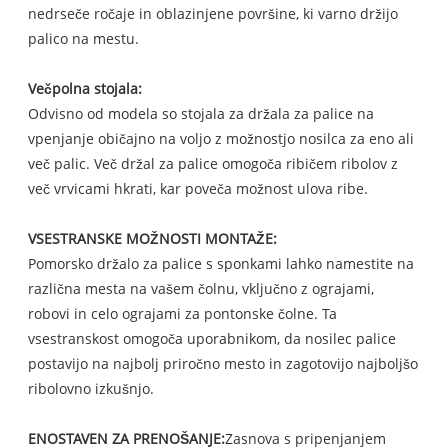
nedrseče ročaje in oblazinjene površine, ki varno držijo
palico na mestu.
Večpolna stojala:
Odvisno od modela so stojala za držala za palice na
vpenjanje običajno na voljo z možnostjo nosilca za eno ali
več palic. Več držal za palice omogoča ribičem ribolov z
več vrvicami hkrati, kar poveča možnost ulova ribe.
VSESTRANSKE MOŽNOSTI MONTAŽE:
Pomorsko držalo za palice s sponkami lahko namestite na
različna mesta na vašem čolnu, vključno z ograjami,
robovi in ​​celo ograjami za pontonske čolne. Ta
vsestranskost omogoča uporabnikom, da nosilec palice
postavijo na najbolj priročno mesto in zagotovijo najboljšo
ribolovno izkušnjo.
ENOSTAVEN ZA PRENOŠANJE:
Zasnova s ​​pripenjanjem