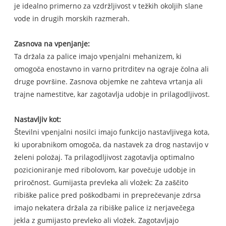
je idealno primerno za vzdržljivost v težkih okoljih slane
vode in drugih morskih razmerah.
Zasnova na vpenjanje:
Ta držala za palice imajo vpenjalni mehanizem, ki
omogoča enostavno in varno pritrditev na ograje čolna ali
druge površine. Zasnova objemke ne zahteva vrtanja ali
trajne namestitve, kar zagotavlja udobje in prilagodljivost.
Nastavljiv kot:
Številni vpenjalni nosilci imajo funkcijo nastavljivega kota,
ki uporabnikom omogoča, da nastavek za drog nastavijo v
želeni položaj. Ta prilagodljivost zagotavlja optimalno
pozicioniranje med ribolovom, kar povečuje udobje in
priročnost. Gumijasta prevleka ali vložek: Za zaščito
ribiške palice pred poškodbami in preprečevanje zdrsa
imajo nekatera držala za ribiške palice iz nerjavečega
jekla z gumijasto prevleko ali vložek. Zagotavljajo