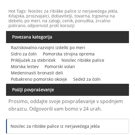
Hot Tags: Nosilec za ribiške palice iz nerjavečega jekla,
Kitajska, proizvajalci, dobavitelji, tovarna, trgovina na
debelo, po meri, na zalogi, cenik, ponudba, zrcalno
polirano, odpornost proti koroziji
Povezana kategorija
Raziskovalno-razvojni izdelki po meri
Sidro za čoln
Pomorska strojna oprema
Priključek za stebriček
Nosilec ribiške palice
Morska lestev
Pomorski volan
Medeninasti bronasti deli
Pobakreno pomorsko okovje
Sedež za čoln
Pošlji povpraševanje
Prosimo, oddajte svoje povpraševanje v spodnjem
obrazcu. Odgovorili vam bomo v 24 urah.