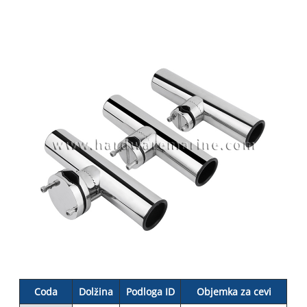
C
oda
Dolžina
Podloga ID
Objemka za cevi