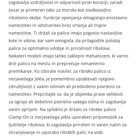
zagotavlja vzdržljivost in odpornost proti koroziji, zaradi
česar je primeren tako za morsko kot sladkovodno
ribolovno okolje. Funkcije vpenjanja omogočajo enostavno
namestitev in odstranitev brez vrtanja ali trajne
namestitve. Ti držali za palice imajo pogosto nastavljive
kote in višine, kar vam omogoča, da prilagodite položaj
palice za optimalno udobje in priročnost ribolova.
Nekateri modeli imajo lahko zaklepni mehanizem, ki varno
drži palico na mestu in preprečuje nenamerno
premikanje. Ko izbirate nosilec za ribiško palico iz
nerjavečega jekla, je pomembno upoštevati njegovo
združljivost z vašim čolnom ali predvideno površino za
namestitev. Prepričajte se, da je objemka prave velikosti
za ograjo ali debelino površine vašega čolna in zagotavlja
varen oprijem. Na splošno je držalo za ribiške palice
Clamp On iz nerjavečega jekla uporaben pripomoček za
ljubitelje ribolova, ki zagotavlja priročen in varen način za
shranjevanje in uporabo ribiških palic na vodi.