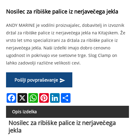
Nosilec za ribiške palice iz nerjavečega jekla
ANDY MARINE je vodilni proizvajalec, dobavitelj in izvoznik
držal za ribiške palice iz nerjavečega jekla na Kitajskem. Že
vrsto let smo specializirani za držala za ribiške palice iz
nerjavečega jekla. Naši izdelki imajo dobro cenovno
ugodnost in pokrivajo vse svetovne trge. Slog Clamp on
lahko zadovolji različne velikosti cevi.
Pošlji povpraševanje
Facebook
X
WhatsApp
Pinterest
LinkedIn
Share
Opis izdelka
Nosilec za ribiške palice iz nerjavečega
jekla