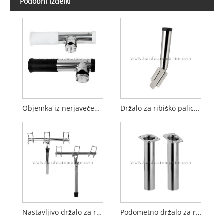
Podobni izdelki
Objemka iz nerjavečega jekla 316 na nosilcu palice s cevnim vložkom
Držalo za ribiško palico za čoln z drsno montažo, odstranljiva podlaga iz nerjavečega jekla
Nastavljivo držalo za ribiško palico s trojnim obročem iz nerjavečega jekla Marine Boat 316
Podometno držalo za ribiško palico iz nerjavečega jekla 316