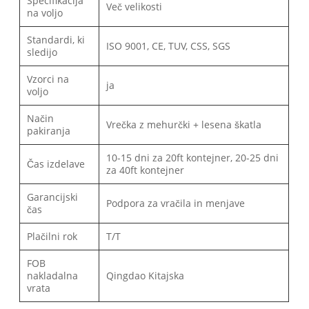
Specifikacija
Več velikosti
na voljo
Standardi, ki
ISO 9001, CE, TUV, CSS, SGS
sledijo
Vzorci na
ja
voljo
Način
Vrečka z mehurčki + lesena škatla
pakiranja
10-15 dni za 20ft kontejner, 20-25 dni
Čas izdelave
za 40ft kontejner
Garancijski
Podpora za vračila in menjave
čas
Plačilni rok
T/T
FOB
nakladalna
Qingdao Kitajska
vrata