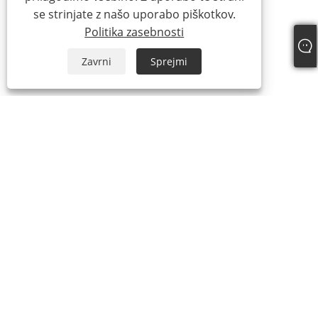
se strinjate z našo uporabo piškotkov.
Politika zasebnosti
Zavrni
Sprejmi
+86-15865772126
andy@hardwaremarine.com
Copyright © 2023 Shandong Power Industry and Trade Co., Ltd.
Vse pravice pridržane.