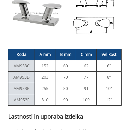
Koda
A mm
B mm
C mm
Velikost
AM953C
152
60
62
6”
AM953D
203
70
77
8”
AM953E
255
80
91
10”
AM953F
310
90
109
12”
Lastnosti in uporaba izdelka