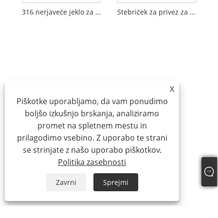
316 nerjaveče jeklo za lahke obremenitve
Stebriček za privez za čoln Stebriček za privez iz nerjavečega jekla 316 Stebriček s kremplji
X
Piškotke uporabljamo, da vam ponudimo
boljšo izkušnjo brskanja, analiziramo
promet na spletnem mestu in
prilagodimo vsebino. Z uporabo te strani
se strinjate z našo uporabo piškotkov.
Politika zasebnosti
Zavrni
Sprejmi