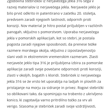
Zgodovina stebričkov iz nerjavečega jekla 316 sega v
razvoj materialov iz nerjavečega jekla. Nerjaveče jeklo je
bilo prvič odkrito in patentirano v začetku 20. stoletja,
predvsem zaradi njegovih lastnosti, odpornih proti
koroziji. Nov material je hitro postal priljubljen v različnih
panogah, vključno s pomorstvom. Uporaba nerjavečega
jekla v pomorskih aplikacijah, kot so stebri, je postala
pogosta zaradi njegove sposobnosti, da prenese težke
razmere morskega okolja, vključno z izpostavljenostjo
slani vodi in ekstremnim vremenskim razmeram. Zlasti
nerjaveče jeklo tipa 316 je priljubljena izbira za pomorske
aplikacije zaradi svoje povečane odpornosti proti koroziji,
zlasti v okoljih, bogatih s kloridi. Stebriček iz nerjavečega
jekla 316 se že vrsto let uporablja na ladjah in plovilih za
pristajanje na morju za sidranje in privez. Rogovi stebrički
so oblikovani tako, da spominjajo na trobento z ukrivljeno
konico, ki zagotavlja varno pritrdilno točko za vrv ali
verigo. Sčasoma je stebriček zaradi svoje vzdržljivosti,