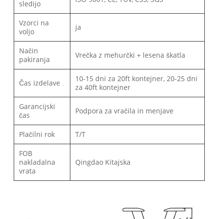
sledijo
Vzorci na
ja
voljo
Način
Vrečka z mehurčki + lesena škatla
pakiranja
10-15 dni za 20ft kontejner, 20-25 dni
Čas izdelave
za 40ft kontejner
Garancijski
Podpora za vračila in menjave
čas
Plačilni rok
T/T
FOB
nakladalna
Qingdao Kitajska
vrata