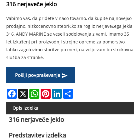
316 nerjaveče jeklo
Vabimo vas, da pridete v našo tovarno, da kupite najnovejšo
prodajno, nizkocenovno stebričko za rog iz nerjavečega jekla
316, ANDY MARINE se veseli sodelovanja z vami. Imamo 35
let izkušenj pri proizvodnji strojne opreme za pomorstvo,
lahko zagotovimo storitve po meri, na voljo vam bo strokovna
služba za stranke.
Pošlji povpraševanje
Facebook
X
WhatsApp
Pinterest
LinkedIn
Share
Opis izdelka
316 nerjaveče jeklo
Predstavitev izdelka