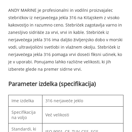
ANDY MARINE je profesionalni in vodilni proizvajalec
stebričkov iz nerjavečega jekla 316 na Kitajskem z visoko
kakovostjo in razumno ceno. Stebriček zagotavlja varno in
zanesljivo sidrišče za vrvi, vrvi in ​​kable. Stebriček iz
nerjavečega jekla 316 ima daljšo življenjsko dobo v morski
vodi, ultravijolični svetlobi in vlažnem okolju. Stebriček iz
nerjavečega jekla 316 pomaga vrvi doseči fiksni učinek, ko
je v uporabi. Ponujamo lahko različne velikosti, ki jih
izberete glede na premer sidrne vrvi.
Parameter izdelka (specifikacija)
Ime izdelka
316 nerjaveče jeklo
Specifikacija
Več velikosti
na voljo
Standardi, ki
ISO 9001, CE, TUV, CSS, SGS