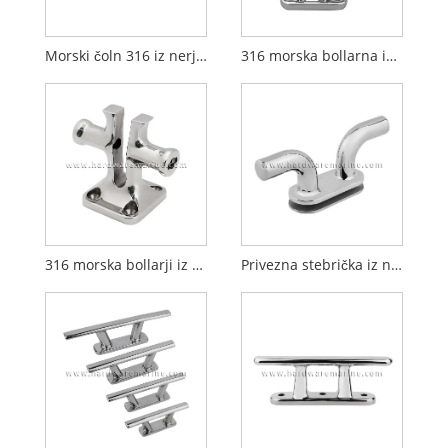
Morski čoln 316 iz nerjavečega jekla Staghorn Stebriček
316 morska bollarna iz nerjavečega jekla s pin
316 morska bollarji iz nerjavečega jekla
Privezna stebrička iz nerjavečega jekla 316